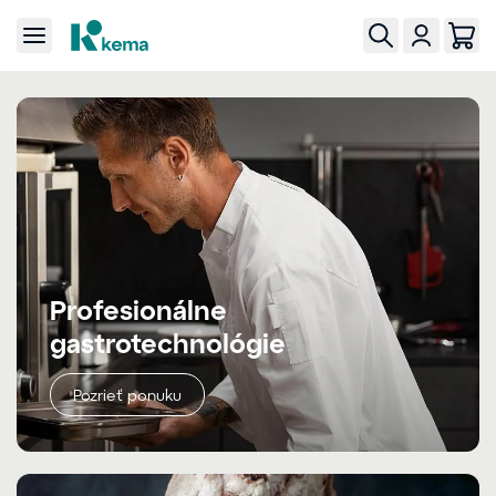
Profesionálne
gastrotechnológie
Pozrieť ponuku