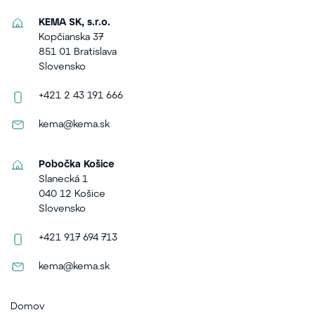
KEMA SK, s.r.o.
Kopčianska 37
851 01 Bratislava
Slovensko
+421 2 43 191 666
kema@kema.sk
Pobočka Košice
Slanecká 1
040 12 Košice
Slovensko
+421 917 694 713
kema@kema.sk
Domov