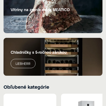
Vitríny na zrenie mäsa MEATICO
Modely
Chladničky s 5-ročnou zárukou
LIEBHERR
Obľubené kategórie