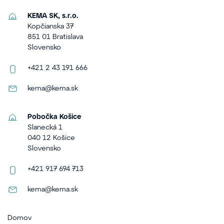
KEMA SK, s.r.o.
Kopčianska 37
851 01 Bratislava
Slovensko
+421 2 43 191 666
kema@kema.sk
Pobočka Košice
Slanecká 1
040 12 Košice
Slovensko
+421 917 694 713
kema@kema.sk
Domov