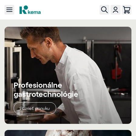
Profesionálne
gastrotechnológie
Pozrieť ponuku