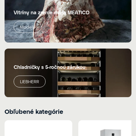
Vitríny na zrenie mäsa MEATICO
Modely
Chladničky s 5-ročnou zárukou
LIEBHERR
Obľubené kategórie