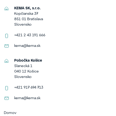
KEMA SK, s.r.o.
Kopčianska 37
851 01 Bratislava
Slovensko
+421 2 43 191 666
kema@kema.sk
Pobočka Košice
Slanecká 1
040 12 Košice
Slovensko
+421 917 694 713
kema@kema.sk
Domov