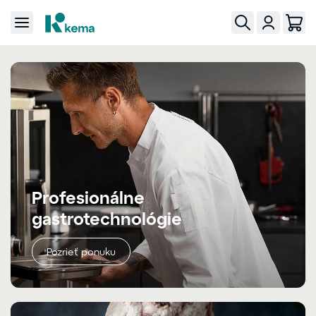
Profesionálne
gastrotechnológie
Pozrieť ponuku