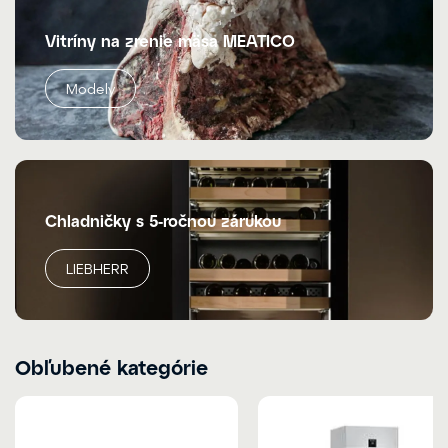
Vitríny na zrenie mäsa MEATICO
Modely
Chladničky s 5-ročnou zárukou
LIEBHERR
Obľubené kategórie