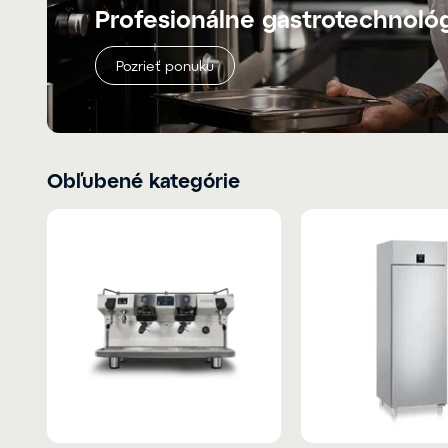
Profesionálne gastrotechnoló
Pozrieť ponuku
Obľubené kategórie