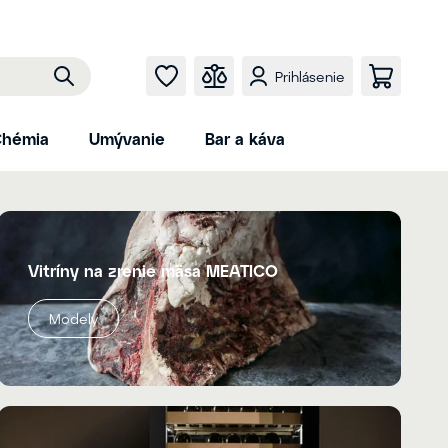
Prihlásenie
hémia
Umývanie
Bar a káva
Vitríny na zrenie mäsa MEATICO
Modely