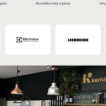
ogram
Konvektomaty a pece
Umý