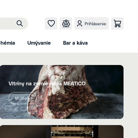
Prihlásenie
hémia
Umývanie
Bar a káva
Vitríny na zrenie mäsa MEATICO
Modely