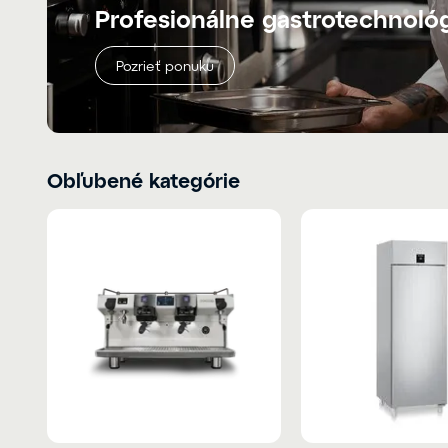
Profesionálne gastrotechnoló
Pozrieť ponuku
Obľubené kategórie