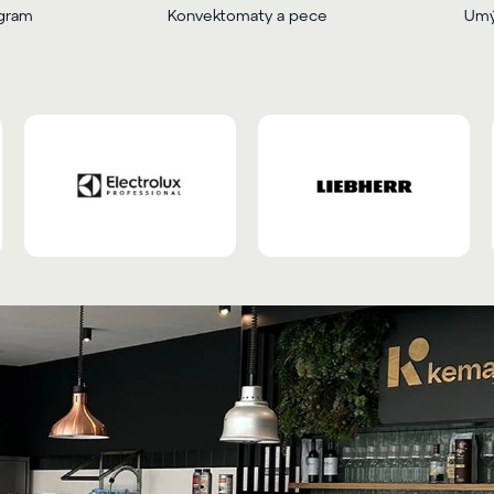
ogram
Konvektomaty a pece
Umý