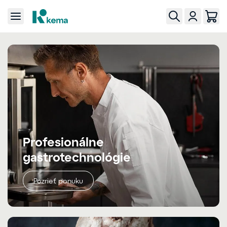
Profesionálne
gastrotechnológie
Pozrieť ponuku