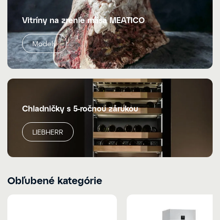
Vitríny na zrenie mäsa MEATICO
Modely
Chladničky s 5-ročnou zárukou
LIEBHERR
Obľubené kategórie