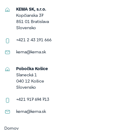
KEMA SK, s.r.o.
Kopčianska 37
851 01 Bratislava
Slovensko
+421 2 43 191 666
kema@kema.sk
Pobočka Košice
Slanecká 1
040 12 Košice
Slovensko
+421 917 694 713
kema@kema.sk
Domov