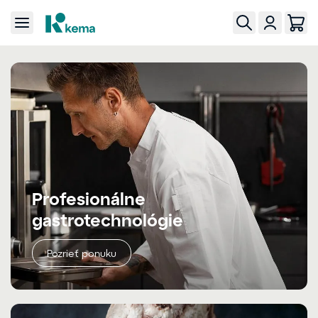
Profesionálne
gastrotechnológie
Pozrieť ponuku