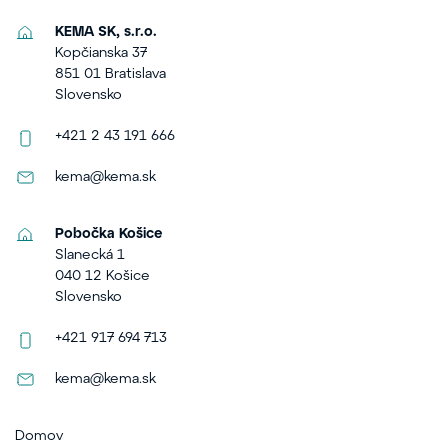
KEMA SK, s.r.o.
Kopčianska 37
851 01 Bratislava
Slovensko
+421 2 43 191 666
kema@kema.sk
Pobočka Košice
Slanecká 1
040 12 Košice
Slovensko
+421 917 694 713
kema@kema.sk
Domov