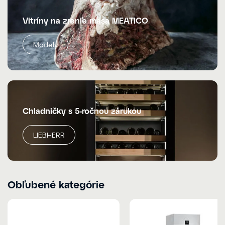
Vitríny na zrenie mäsa MEATICO
Modely
Chladničky s 5-ročnou zárukou
LIEBHERR
Obľubené kategórie