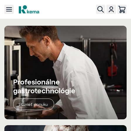
Profesionálne
gastrotechnológie
Pozrieť ponuku