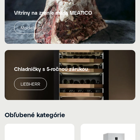
Vitríny na zrenie mäsa MEATICO
Modely
Chladničky s 5-ročnou zárukou
LIEBHERR
Obľubené kategórie