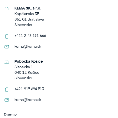
KEMA SK, s.r.o.
Kopčianska 37
851 01 Bratislava
Slovensko
+421 2 43 191 666
kema@kema.sk
Pobočka Košice
Slanecká 1
040 12 Košice
Slovensko
+421 917 694 713
kema@kema.sk
Domov