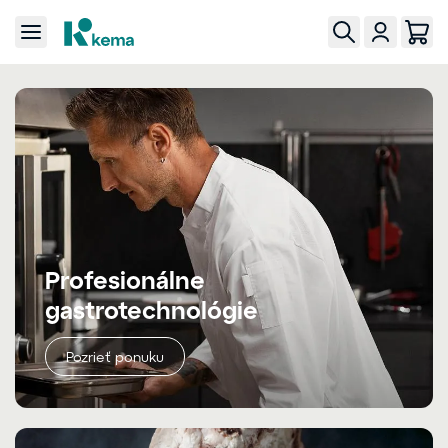
Profesionálne
gastrotechnológie
Pozrieť ponuku