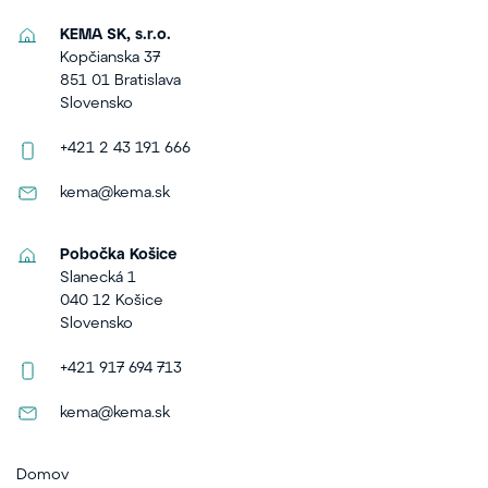
KEMA SK, s.r.o.
Kopčianska 37
851 01 Bratislava
Slovensko
+421 2 43 191 666
kema@kema.sk
Pobočka Košice
Slanecká 1
040 12 Košice
Slovensko
+421 917 694 713
kema@kema.sk
Domov