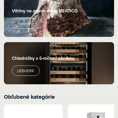
Vitríny na zrenie mäsa MEATICO
Modely
Chladničky s 5-ročnou zárukou
LIEBHERR
Obľubené kategórie