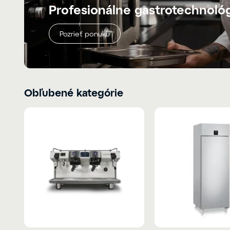
Profesionálne gastrotechnoló
Pozrieť ponuku
Obľubené kategórie