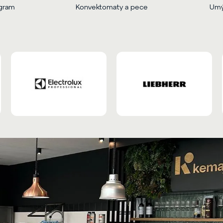
ogram
Konvektomaty a pece
Umý