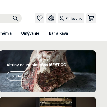
Prihlásenie
hémia
Umývanie
Bar a káva
Vitríny na zrenie mäsa MEATICO
Modely