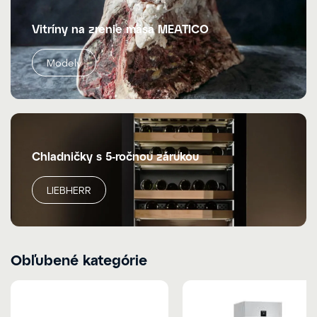
Vitríny na zrenie mäsa MEATICO
Modely
Chladničky s 5-ročnou zárukou
LIEBHERR
Obľubené kategórie