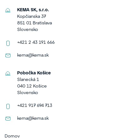
KEMA SK, s.r.o.
Kopčianska 37
851 01 Bratislava
Slovensko
+421 2 43 191 666
kema@kema.sk
Pobočka Košice
Slanecká 1
040 12 Košice
Slovensko
+421 917 694 713
kema@kema.sk
Domov