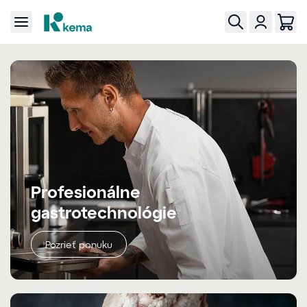
Profesionálne
gastrotechnológie
Pozrieť ponuku