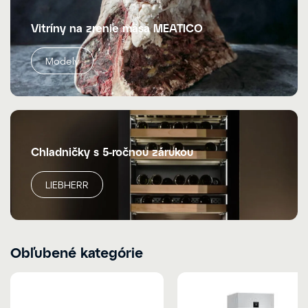
Vitríny na zrenie mäsa MEATICO
Modely
Chladničky s 5-ročnou zárukou
LIEBHERR
Obľubené kategórie