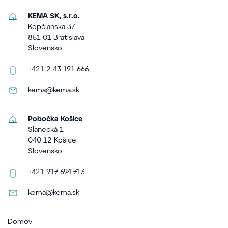
KEMA SK, s.r.o.
Kopčianska 37
851 01 Bratislava
Slovensko
+421 2 43 191 666
kema@kema.sk
Pobočka Košice
Slanecká 1
040 12 Košice
Slovensko
+421 917 694 713
kema@kema.sk
Domov