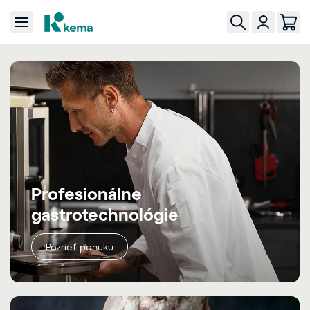
Profesionálne
gastrotechnológie
Pozrieť ponuku