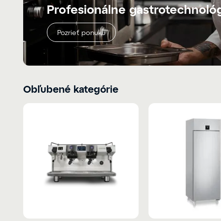
Profesionálne gastrotechnoló
Pozrieť ponuku
Obľubené kategórie