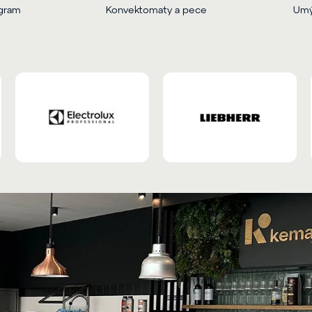
ogram
Konvektomaty a pece
Umý