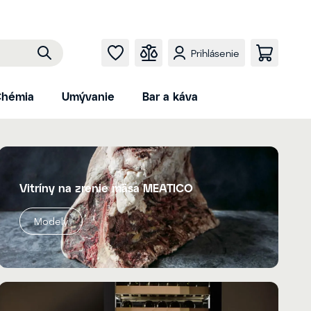
Prihlásenie
hémia
Umývanie
Bar a káva
Vitríny na zrenie mäsa MEATICO
Modely