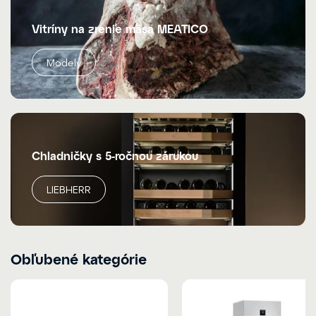
Vitríny na zrenie mäsa MEATICO
Modely
Chladničky s 5-ročnou zárukou
LIEBHERR
Obľubené kategórie