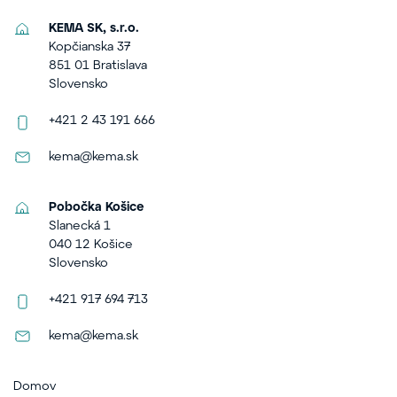
KEMA SK, s.r.o.
Kopčianska 37
851 01 Bratislava
Slovensko
+421 2 43 191 666
kema@kema.sk
Pobočka Košice
Slanecká 1
040 12 Košice
Slovensko
+421 917 694 713
kema@kema.sk
Domov