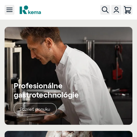
Profesionálne
gastrotechnológie
Pozrieť ponuku