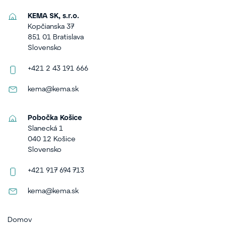
KEMA SK, s.r.o.
Kopčianska 37
851 01 Bratislava
Slovensko
+421 2 43 191 666
kema@kema.sk
Pobočka Košice
Slanecká 1
040 12 Košice
Slovensko
+421 917 694 713
kema@kema.sk
Domov