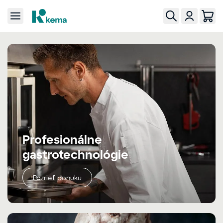
Profesionálne
gastrotechnológie
Pozrieť ponuku