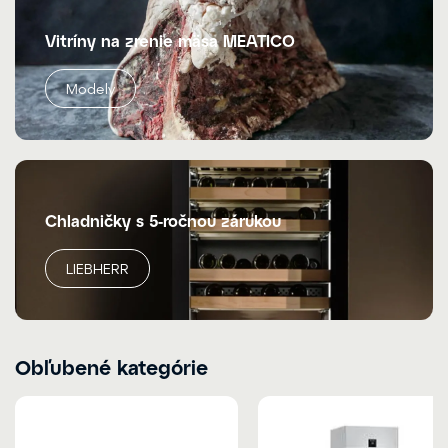
Vitríny na zrenie mäsa MEATICO
Modely
Chladničky s 5-ročnou zárukou
LIEBHERR
Obľubené kategórie