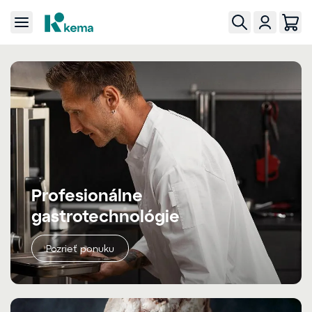
Profesionálne
gastrotechnológie
Pozrieť ponuku