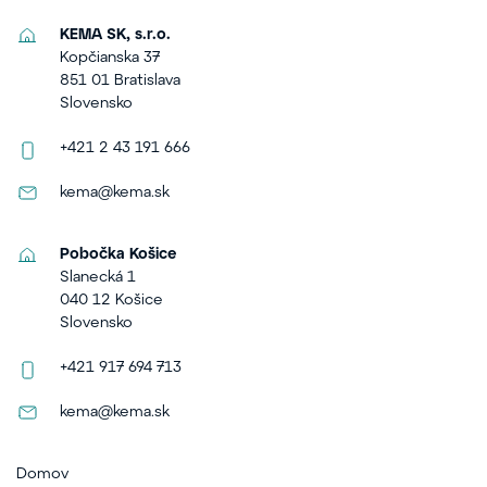
KEMA SK, s.r.o.
Kopčianska 37
851 01 Bratislava
Slovensko
+421 2 43 191 666
kema@kema.sk
Pobočka Košice
Slanecká 1
040 12 Košice
Slovensko
+421 917 694 713
kema@kema.sk
Domov