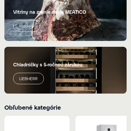
Vitríny na zrenie mäsa MEATICO
Modely
Chladničky s 5-ročnou zárukou
LIEBHERR
Obľubené kategórie