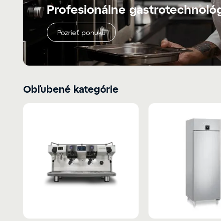
Profesionálne gastrotechnoló
Pozrieť ponuku
Obľubené kategórie