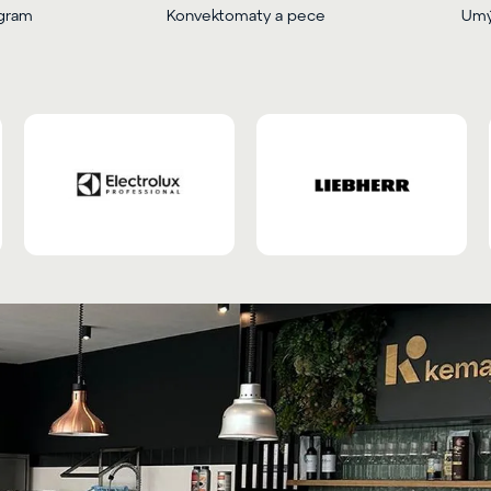
ogram
Konvektomaty a pece
Umý