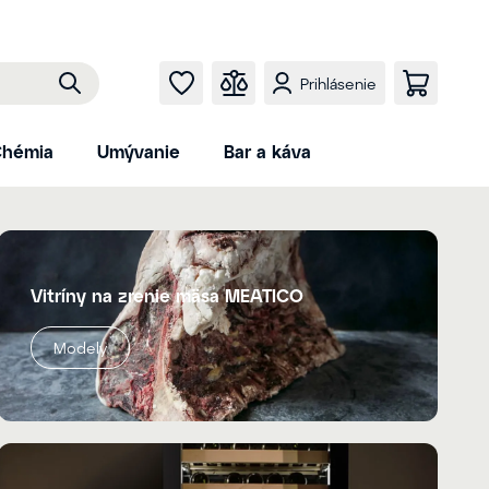
Prihlásenie
hémia
Umývanie
Bar a káva
Vitríny na zrenie mäsa MEATICO
Modely