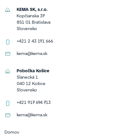
KEMA SK, s.r.o.
Kopčianska 37
851 01 Bratislava
Slovensko
+421 2 43 191 666
kema@kema.sk
Pobočka Košice
Slanecká 1
040 12 Košice
Slovensko
+421 917 694 713
kema@kema.sk
Domov