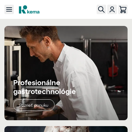
Profesionálne
gastrotechnológie
Pozrieť ponuku