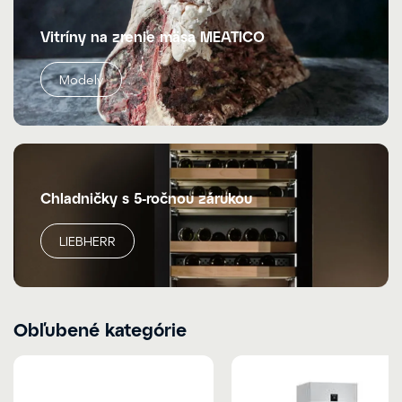
Vitríny na zrenie mäsa MEATICO
Modely
Chladničky s 5-ročnou zárukou
LIEBHERR
Obľubené kategórie