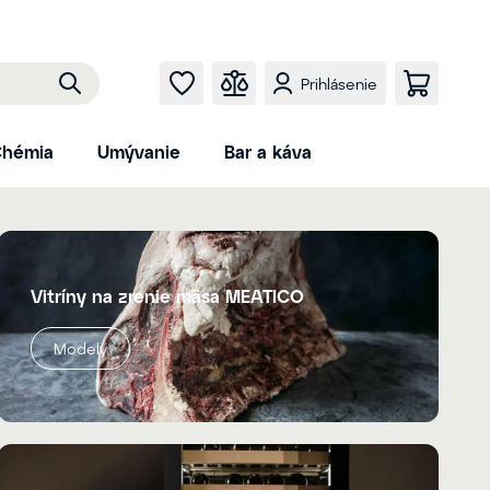
Prihlásenie
hémia
Umývanie
Bar a káva
Vitríny na zrenie mäsa MEATICO
Modely