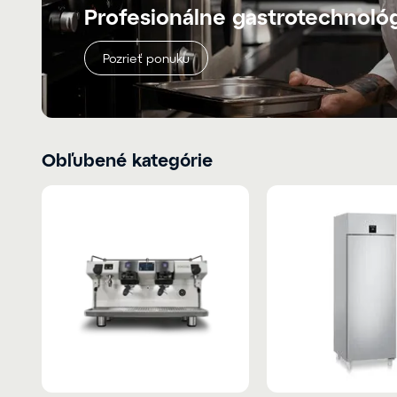
Profesionálne gastrotechnoló
Pozrieť ponuku
Obľubené kategórie