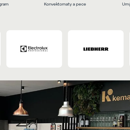
ogram
Konvektomaty a pece
Umý