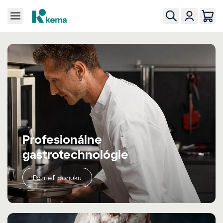
Profesionálne
gastrotechnológie
Pozrieť ponuku