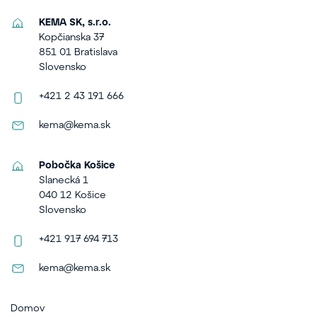
KEMA SK, s.r.o.
Kopčianska 37
851 01 Bratislava
Slovensko
+421 2 43 191 666
kema@kema.sk
Pobočka Košice
Slanecká 1
040 12 Košice
Slovensko
+421 917 694 713
kema@kema.sk
Domov