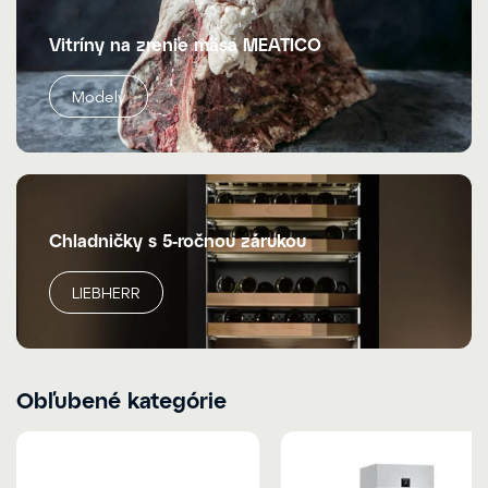
Vitríny na zrenie mäsa MEATICO
Modely
Chladničky s 5-ročnou zárukou
LIEBHERR
Obľubené kategórie