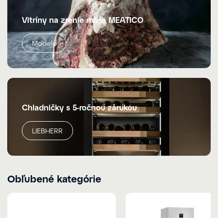
Vitríny na zrenie mäsa MEATICO
Modely
Chladničky s 5-ročnou zárukou
LIEBHERR
Obľubené kategórie