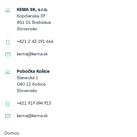
KEMA SK, s.r.o.
Kopčianska 37
851 01 Bratislava
Slovensko
+421 2 43 191 666
kema@kema.sk
Pobočka Košice
Slanecká 1
040 12 Košice
Slovensko
+421 917 694 713
kema@kema.sk
Domov