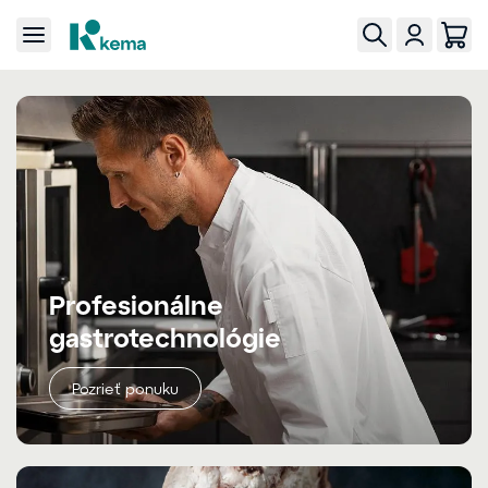
Profesionálne
gastrotechnológie
Pozrieť ponuku