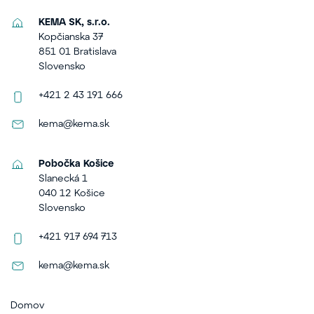
KEMA SK, s.r.o.
Kopčianska 37
851 01 Bratislava
Slovensko
+421 2 43 191 666
kema@kema.sk
Pobočka Košice
Slanecká 1
040 12 Košice
Slovensko
+421 917 694 713
kema@kema.sk
Domov