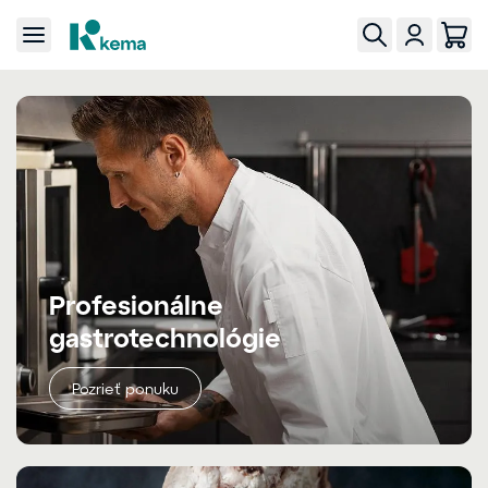
Profesionálne
gastrotechnológie
Pozrieť ponuku