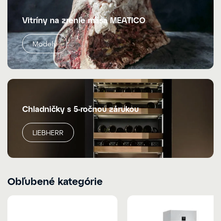
Vitríny na zrenie mäsa MEATICO
Modely
Chladničky s 5-ročnou zárukou
LIEBHERR
Obľubené kategórie