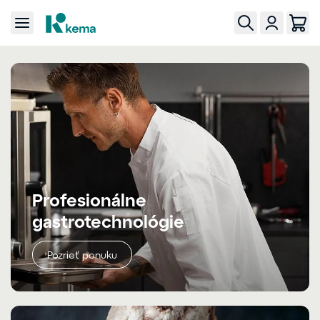
Profesionálne
gastrotechnológie
Pozrieť ponuku