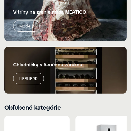
Vitríny na zrenie mäsa MEATICO
Modely
Chladničky s 5-ročnou zárukou
LIEBHERR
Obľubené kategórie