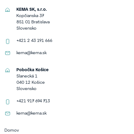
KEMA SK, s.r.o.
Kopčianska 37
851 01 Bratislava
Slovensko
+421 2 43 191 666
kema@kema.sk
Pobočka Košice
Slanecká 1
040 12 Košice
Slovensko
+421 917 694 713
kema@kema.sk
Domov