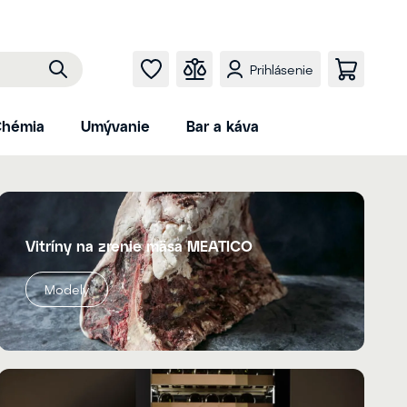
Prihlásenie
hémia
Umývanie
Bar a káva
Vitríny na zrenie mäsa MEATICO
Modely