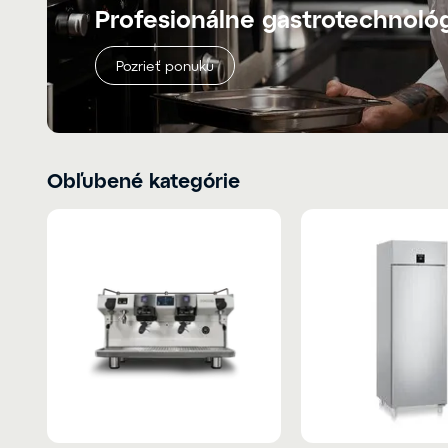
Profesionálne gastrotechnoló
Pozrieť ponuku
Obľubené kategórie