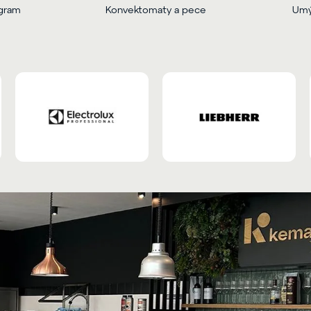
ogram
Konvektomaty a pece
Umý