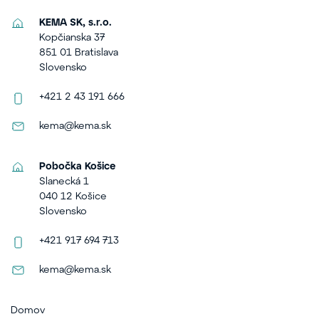
KEMA SK, s.r.o.
Kopčianska 37
851 01 Bratislava
Slovensko
+421 2 43 191 666
kema@kema.sk
Pobočka Košice
Slanecká 1
040 12 Košice
Slovensko
+421 917 694 713
kema@kema.sk
Domov