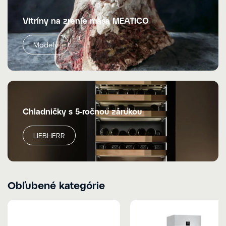
Vitríny na zrenie mäsa MEATICO
Modely
Chladničky s 5-ročnou zárukou
LIEBHERR
Obľubené kategórie