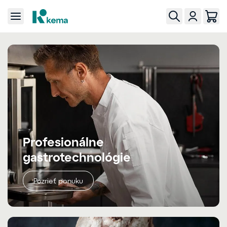
Profesionálne
gastrotechnológie
Pozrieť ponuku