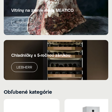
Vitríny na zrenie mäsa MEATICO
Modely
Chladničky s 5-ročnou zárukou
LIEBHERR
Obľubené kategórie