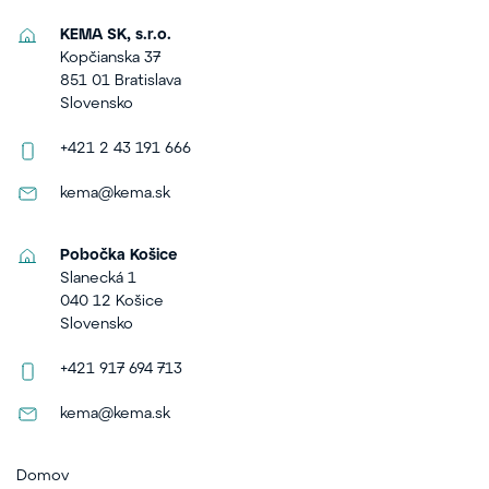
KEMA SK, s.r.o.
Kopčianska 37
851 01 Bratislava
Slovensko
+421 2 43 191 666
kema@kema.sk
Pobočka Košice
Slanecká 1
040 12 Košice
Slovensko
+421 917 694 713
kema@kema.sk
Domov