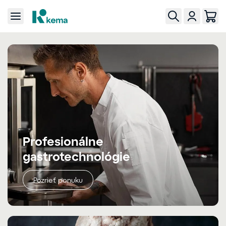
Profesionálne
gastrotechnológie
Pozrieť ponuku