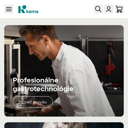
Profesionálne
gastrotechnológie
Pozrieť ponuku