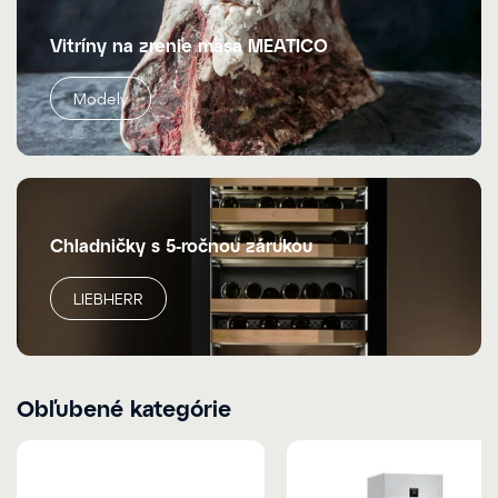
Vitríny na zrenie mäsa MEATICO
Modely
Chladničky s 5-ročnou zárukou
LIEBHERR
Obľubené kategórie