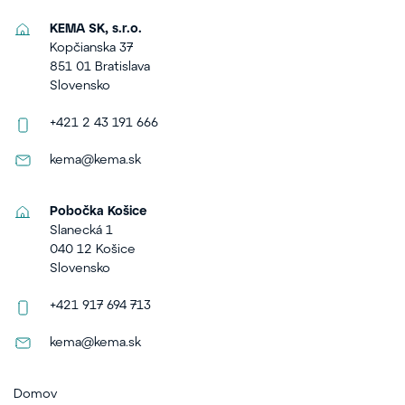
KEMA SK, s.r.o.
Kopčianska 37
851 01 Bratislava
Slovensko
+421 2 43 191 666
kema@kema.sk
Pobočka Košice
Slanecká 1
040 12 Košice
Slovensko
+421 917 694 713
kema@kema.sk
Domov