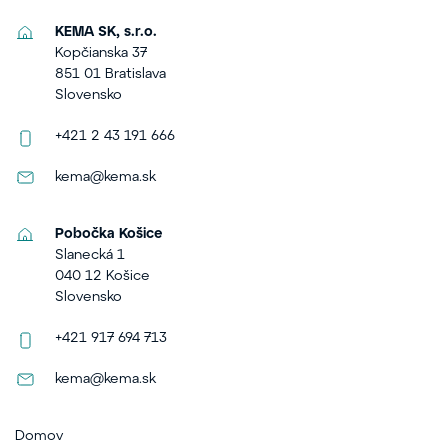
KEMA SK, s.r.o.
Kopčianska 37
851 01 Bratislava
Slovensko
+421 2 43 191 666
kema@kema.sk
Pobočka Košice
Slanecká 1
040 12 Košice
Slovensko
+421 917 694 713
kema@kema.sk
Domov