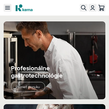
Profesionálne
gastrotechnológie
Pozrieť ponuku