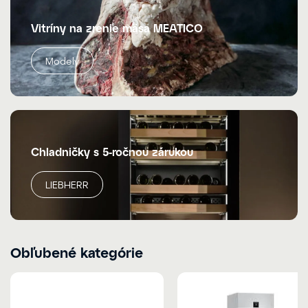
Vitríny na zrenie mäsa MEATICO
Modely
Chladničky s 5-ročnou zárukou
LIEBHERR
Obľubené kategórie