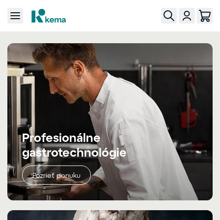
Profesionálne
gastrotechnológie
Pozrieť ponuku