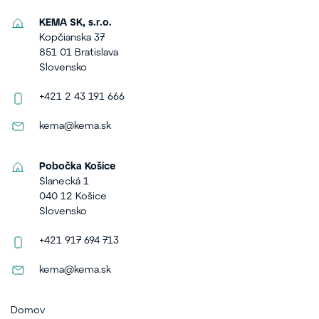
KEMA SK, s.r.o.
Kopčianska 37
851 01 Bratislava
Slovensko
+421 2 43 191 666
kema@kema.sk
Pobočka Košice
Slanecká 1
040 12 Košice
Slovensko
+421 917 694 713
kema@kema.sk
Domov