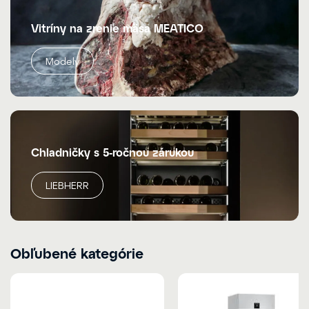
Vitríny na zrenie mäsa MEATICO
Modely
Chladničky s 5-ročnou zárukou
LIEBHERR
Obľubené kategórie