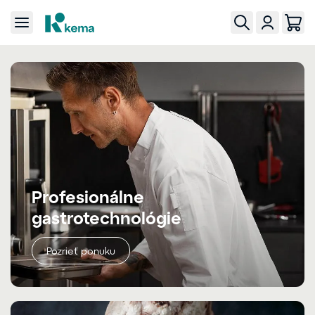
Profesionálne
gastrotechnológie
Pozrieť ponuku