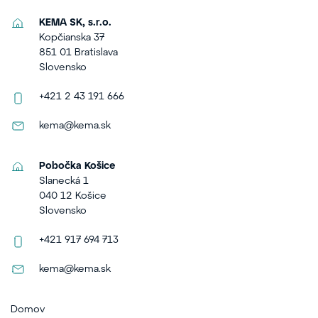
KEMA SK, s.r.o.
Kopčianska 37
851 01 Bratislava
Slovensko
+421 2 43 191 666
kema@kema.sk
Pobočka Košice
Slanecká 1
040 12 Košice
Slovensko
+421 917 694 713
kema@kema.sk
Domov