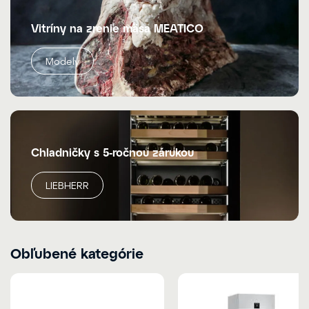
Vitríny na zrenie mäsa MEATICO
Modely
Chladničky s 5-ročnou zárukou
LIEBHERR
Obľubené kategórie