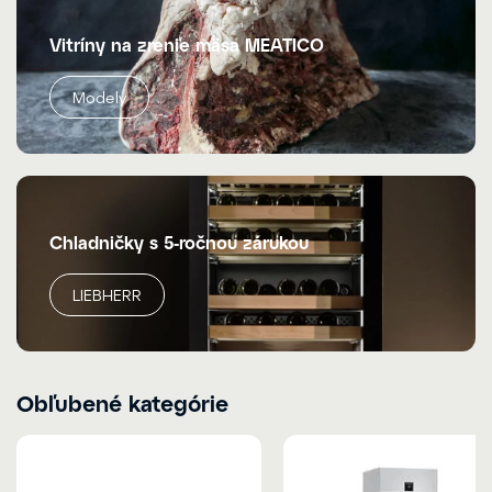
Vitríny na zrenie mäsa MEATICO
Modely
Chladničky s 5-ročnou zárukou
LIEBHERR
Obľubené kategórie