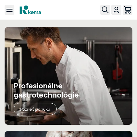
Profesionálne
gastrotechnológie
Pozrieť ponuku