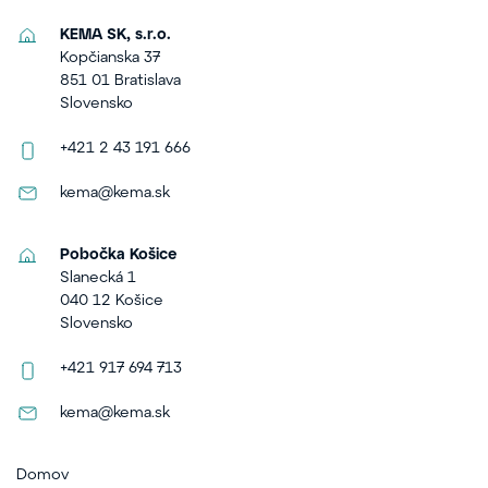
KEMA SK, s.r.o.
Kopčianska 37
851 01 Bratislava
Slovensko
+421 2 43 191 666
kema@kema.sk
Pobočka Košice
Slanecká 1
040 12 Košice
Slovensko
+421 917 694 713
kema@kema.sk
Domov