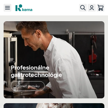
Profesionálne
gastrotechnológie
Pozrieť ponuku