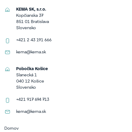
KEMA SK, s.r.o.
Kopčianska 37
851 01 Bratislava
Slovensko
+421 2 43 191 666
kema@kema.sk
Pobočka Košice
Slanecká 1
040 12 Košice
Slovensko
+421 917 694 713
kema@kema.sk
Domov