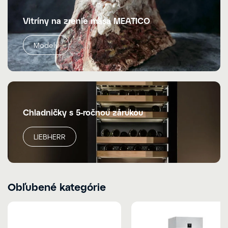
Vitríny na zrenie mäsa MEATICO
Modely
Chladničky s 5-ročnou zárukou
LIEBHERR
Obľubené kategórie