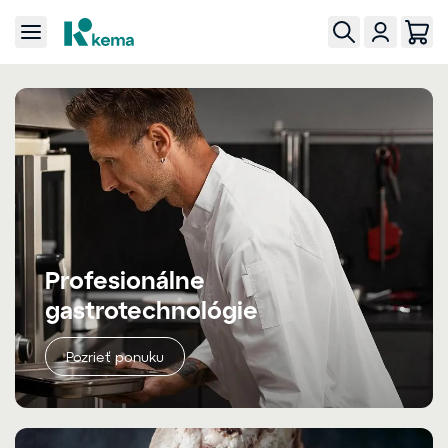
Profesionálne
gastrotechnológie
Pozrieť ponuku