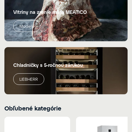
Vitríny na zrenie mäsa MEATICO
Modely
Chladničky s 5-ročnou zárukou
LIEBHERR
Obľubené kategórie