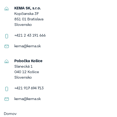
KEMA SK, s.r.o.
Kopčianska 37
851 01 Bratislava
Slovensko
+421 2 43 191 666
kema@kema.sk
Pobočka Košice
Slanecká 1
040 12 Košice
Slovensko
+421 917 694 713
kema@kema.sk
Domov