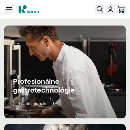
Profesionálne
gastrotechnológie
Pozrieť ponuku