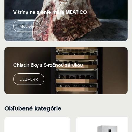
Vitríny na zrenie mäsa MEATICO
Modely
Chladničky s 5-ročnou zárukou
LIEBHERR
Obľubené kategórie