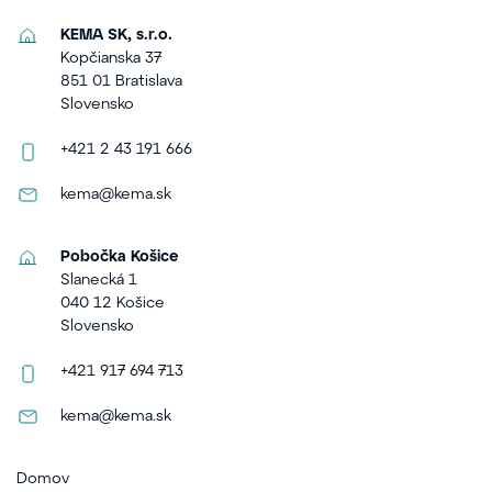
KEMA SK, s.r.o.
Kopčianska 37
851 01 Bratislava
Slovensko
+421 2 43 191 666
kema@kema.sk
Pobočka Košice
Slanecká 1
040 12 Košice
Slovensko
+421 917 694 713
kema@kema.sk
Domov