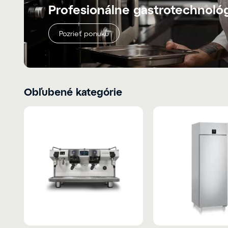
Profesionálne gastrotechnoló
Pozrieť ponuku
Obľubené kategórie