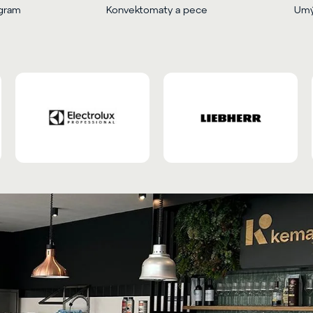
ogram
Konvektomaty a pece
Umý