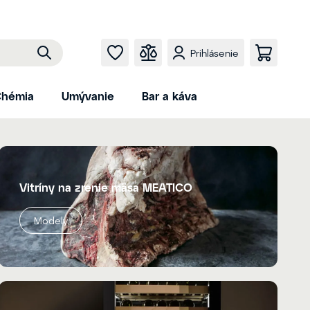
Prihlásenie
hémia
Umývanie
Bar a káva
Vitríny na zrenie mäsa MEATICO
Modely