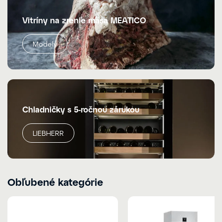
Vitríny na zrenie mäsa MEATICO
Modely
Chladničky s 5-ročnou zárukou
LIEBHERR
Obľubené kategórie