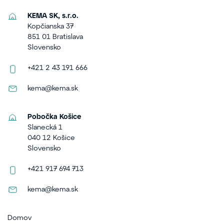
KEMA SK, s.r.o.
Kopčianska 37
851 01 Bratislava
Slovensko
+421 2 43 191 666
kema@kema.sk
Pobočka Košice
Slanecká 1
040 12 Košice
Slovensko
+421 917 694 713
kema@kema.sk
Domov