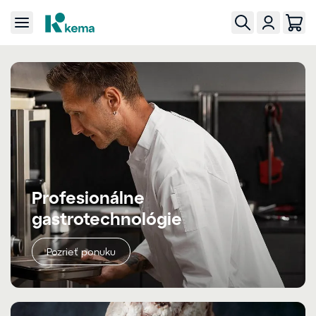
Profesionálne
gastrotechnológie
Pozrieť ponuku