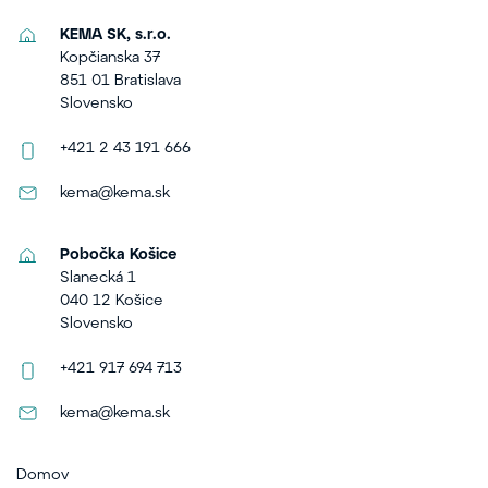
KEMA SK, s.r.o.
Kopčianska 37
851 01 Bratislava
Slovensko
+421 2 43 191 666
kema@kema.sk
Pobočka Košice
Slanecká 1
040 12 Košice
Slovensko
+421 917 694 713
kema@kema.sk
Domov