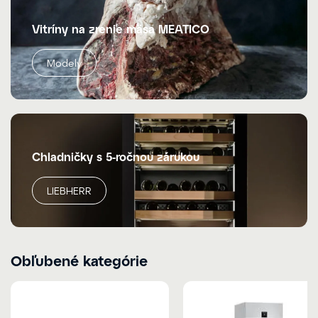
Vitríny na zrenie mäsa MEATICO
Modely
Chladničky s 5-ročnou zárukou
LIEBHERR
Obľubené kategórie