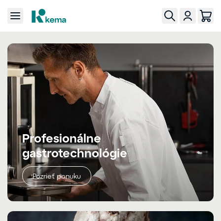
Profesionálne
gastrotechnológie
Pozrieť ponuku