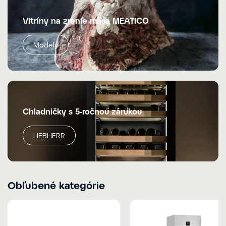
Vitríny na zrenie mäsa MEATICO
Modely
Chladničky s 5-ročnou zárukou
LIEBHERR
Obľubené kategórie