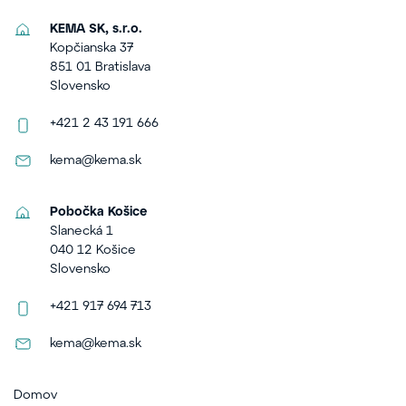
KEMA SK, s.r.o.
Kopčianska 37
851 01 Bratislava
Slovensko
+421 2 43 191 666
kema@kema.sk
Pobočka Košice
Slanecká 1
040 12 Košice
Slovensko
+421 917 694 713
kema@kema.sk
Domov