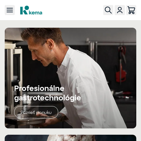
Profesionálne
gastrotechnológie
Pozrieť ponuku