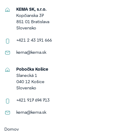
KEMA SK, s.r.o.
Kopčianska 37
851 01 Bratislava
Slovensko
+421 2 43 191 666
kema@kema.sk
Pobočka Košice
Slanecká 1
040 12 Košice
Slovensko
+421 917 694 713
kema@kema.sk
Domov