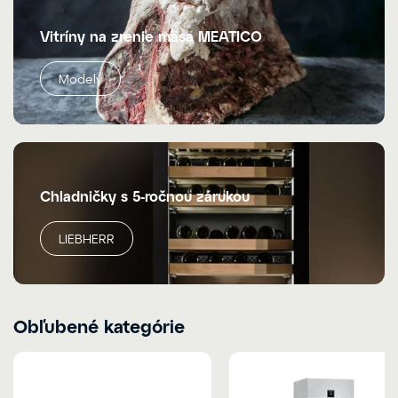
Vitríny na zrenie mäsa MEATICO
Modely
Chladničky s 5-ročnou zárukou
LIEBHERR
Obľubené kategórie