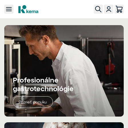
Profesionálne
gastrotechnológie
Pozrieť ponuku