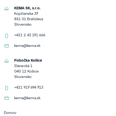
KEMA SK, s.r.o.
Kopčianska 37
851 01 Bratislava
Slovensko
+421 2 43 191 666
kema@kema.sk
Pobočka Košice
Slanecká 1
040 12 Košice
Slovensko
+421 917 694 713
kema@kema.sk
Domov