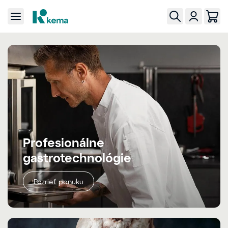
Profesionálne
gastrotechnológie
Pozrieť ponuku