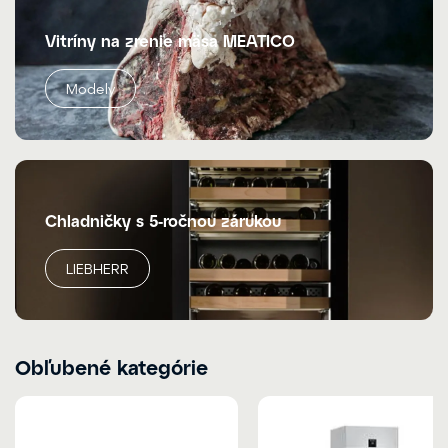
Vitríny na zrenie mäsa MEATICO
Modely
Chladničky s 5-ročnou zárukou
LIEBHERR
Obľubené kategórie