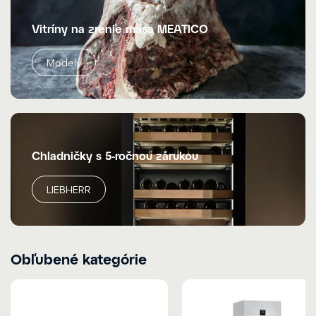
Vitríny na zrenie mäsa MEATICO
Modely
Chladničky s 5-ročnou zárukou
LIEBHERR
Obľubené kategórie