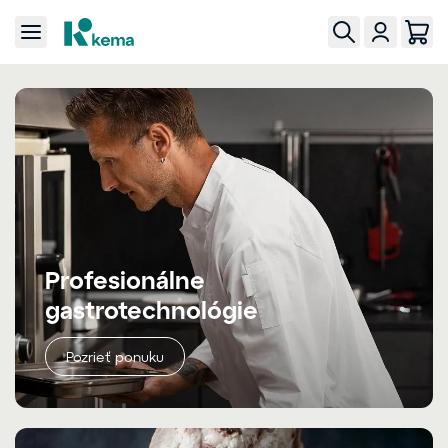
Profesionálne
gastrotechnológie
Pozrieť ponuku