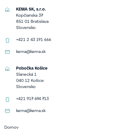
KEMA SK, s.r.o.
Kopčianska 37
851 01 Bratislava
Slovensko
+421 2 43 191 666
kema@kema.sk
Pobočka Košice
Slanecká 1
040 12 Košice
Slovensko
+421 917 694 713
kema@kema.sk
Domov