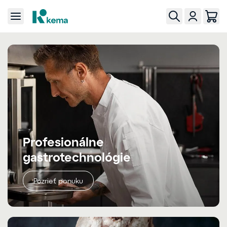
Profesionálne
gastrotechnológie
Pozrieť ponuku