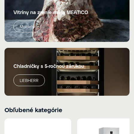
Vitríny na zrenie mäsa MEATICO
Modely
Chladničky s 5-ročnou zárukou
LIEBHERR
Obľubené kategórie