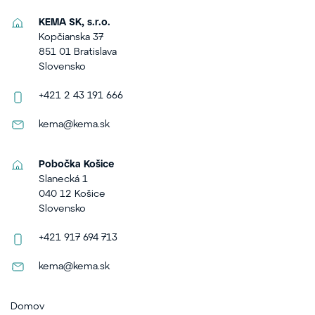
KEMA SK, s.r.o.
Kopčianska 37
851 01 Bratislava
Slovensko
+421 2 43 191 666
kema@kema.sk
Pobočka Košice
Slanecká 1
040 12 Košice
Slovensko
+421 917 694 713
kema@kema.sk
Domov