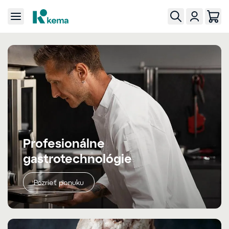
Profesionálne
gastrotechnológie
Pozrieť ponuku