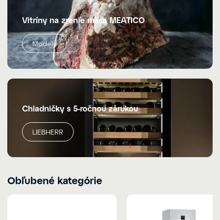
Vitríny na zrenie mäsa MEATICO
Modely
Chladničky s 5-ročnou zárukou
LIEBHERR
Obľubené kategórie