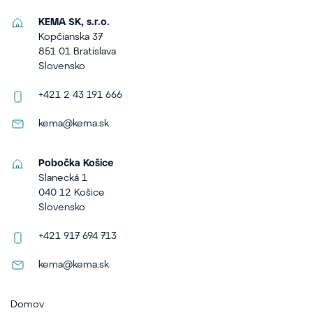
KEMA SK, s.r.o.
Kopčianska 37
851 01 Bratislava
Slovensko
+421 2 43 191 666
kema@kema.sk
Pobočka Košice
Slanecká 1
040 12 Košice
Slovensko
+421 917 694 713
kema@kema.sk
Domov