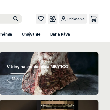
Prihlásenie
hémia
Umývanie
Bar a káva
Vitríny na zrenie mäsa MEATICO
Modely