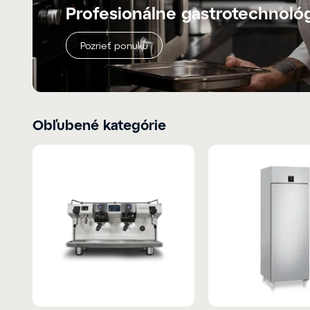
Profesionálne gastrotechnoló
Pozrieť ponuku
Obľubené kategórie