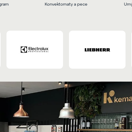
ogram
Konvektomaty a pece
Umý