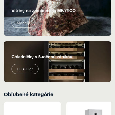
Vitríny na zrenie mäsa MEATICO
Modely
Chladničky s 5-ročnou zárukou
LIEBHERR
Obľubené kategórie