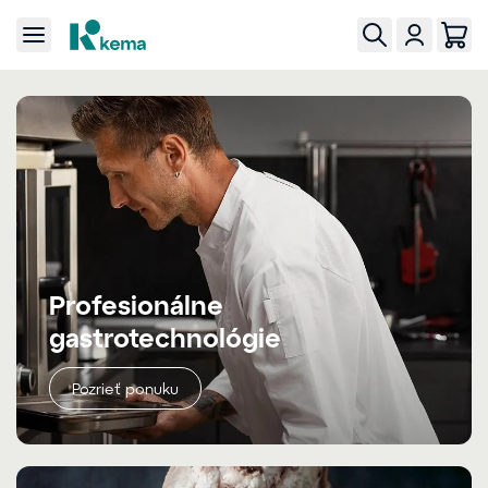
Profesionálne
gastrotechnológie
Pozrieť ponuku