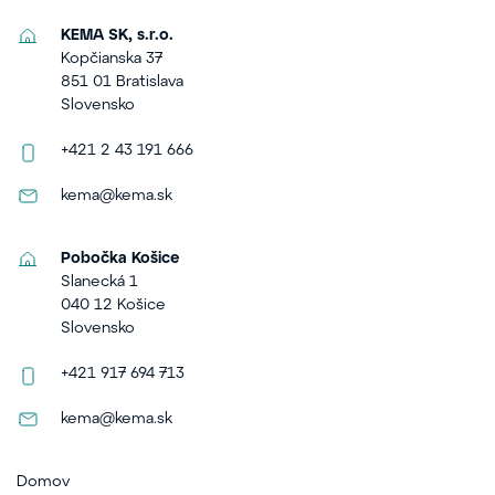
KEMA SK, s.r.o.
Kopčianska 37
851 01 Bratislava
Slovensko
+421 2 43 191 666
kema@kema.sk
Pobočka Košice
Slanecká 1
040 12 Košice
Slovensko
+421 917 694 713
kema@kema.sk
Domov