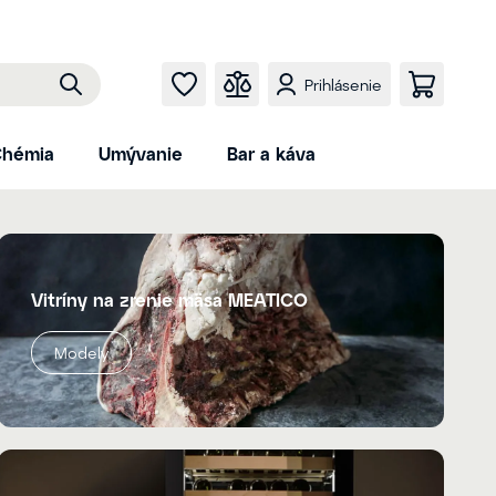
Prihlásenie
hémia
Umývanie
Bar a káva
Vitríny na zrenie mäsa MEATICO
Modely