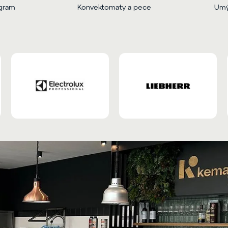
ogram
Konvektomaty a pece
Umý