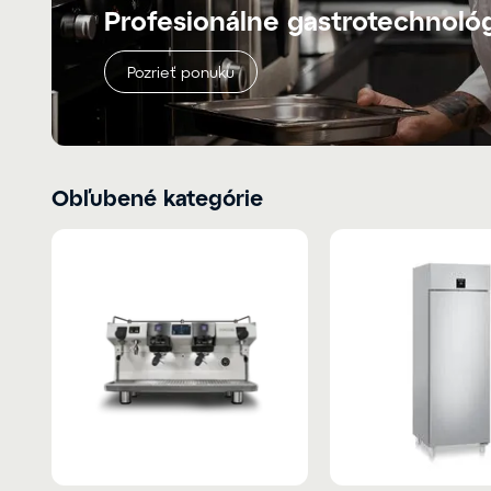
Profesionálne gastrotechnoló
Pozrieť ponuku
Obľubené kategórie