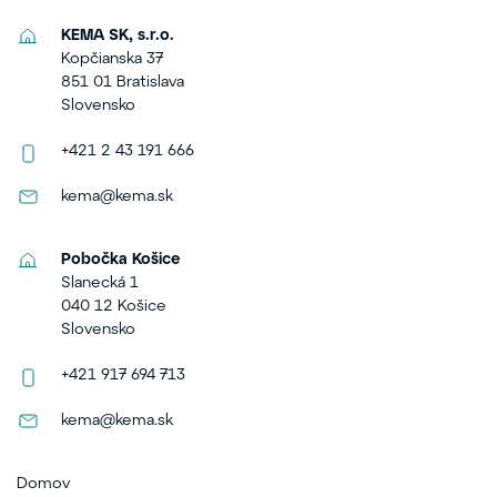
KEMA SK, s.r.o.
Kopčianska 37
851 01 Bratislava
Slovensko
+421 2 43 191 666
kema@kema.sk
Pobočka Košice
Slanecká 1
040 12 Košice
Slovensko
+421 917 694 713
kema@kema.sk
Domov