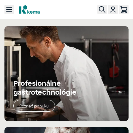
Profesionálne
gastrotechnológie
Pozrieť ponuku