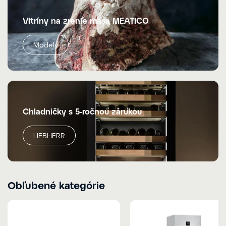
Vitríny na zrenie mäsa MEATICO
Modely
Chladničky s 5-ročnou zárukou
LIEBHERR
Obľubené kategórie