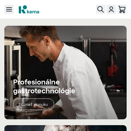
Profesionálne
gastrotechnológie
Pozrieť ponuku