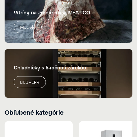
Vitríny na zrenie mäsa MEATICO
Modely
Chladničky s 5-ročnou zárukou
LIEBHERR
Obľubené kategórie