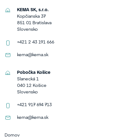
KEMA SK, s.r.o.
Kopčianska 37
851 01 Bratislava
Slovensko
+421 2 43 191 666
kema@kema.sk
Pobočka Košice
Slanecká 1
040 12 Košice
Slovensko
+421 917 694 713
kema@kema.sk
Domov