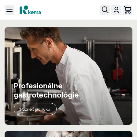
Profesionálne
gastrotechnológie
Pozrieť ponuku