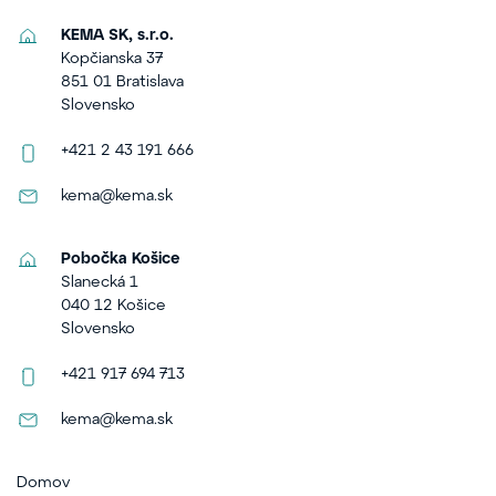
KEMA SK, s.r.o.
Kopčianska 37
851 01 Bratislava
Slovensko
+421 2 43 191 666
kema@kema.sk
Pobočka Košice
Slanecká 1
040 12 Košice
Slovensko
+421 917 694 713
kema@kema.sk
Domov