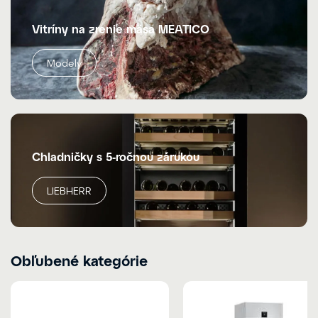
Vitríny na zrenie mäsa MEATICO
Modely
Chladničky s 5-ročnou zárukou
LIEBHERR
Obľubené kategórie