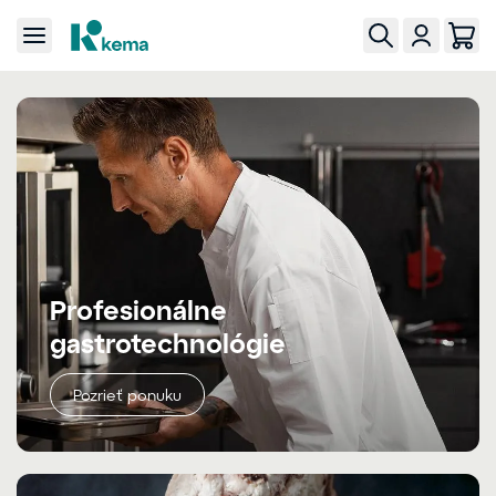
Profesionálne
gastrotechnológie
Pozrieť ponuku