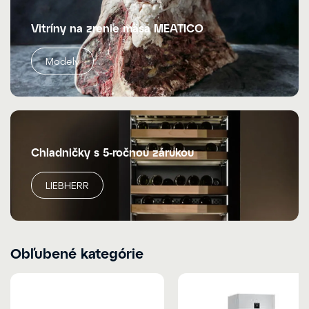
Vitríny na zrenie mäsa MEATICO
Modely
Chladničky s 5-ročnou zárukou
LIEBHERR
Obľubené kategórie