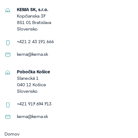
KEMA SK, s.r.o.
Kopčianska 37
851 01 Bratislava
Slovensko
+421 2 43 191 666
kema@kema.sk
Pobočka Košice
Slanecká 1
040 12 Košice
Slovensko
+421 917 694 713
kema@kema.sk
Domov